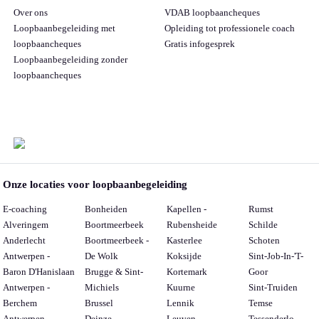
Over ons
VDAB loopbaancheques
Loopbaanbegeleiding met
Opleiding tot professionele coach
loopbaancheques
Gratis infogesprek
Loopbaanbegeleiding zonder
loopbaancheques
Onze locaties voor loopbaanbegeleiding
E-coaching
Bonheiden
Kapellen -
Rumst
Alveringem
Boortmeerbeek
Rubensheide
Schilde
Anderlecht
Boortmeerbeek -
Kasterlee
Schoten
Antwerpen -
De Wolk
Koksijde
Sint-Job-In-'T-
Baron D'Hanislaan
Brugge & Sint-
Kortemark
Goor
Antwerpen -
Michiels
Kuurne
Sint-Truiden
Berchem
Brussel
Lennik
Temse
Antwerpen -
Deinze
Leuven -
Tessenderlo