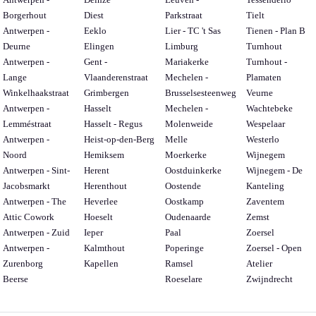
Borgerhout
Diest
Parkstraat
Tielt
Antwerpen -
Eeklo
Lier - TC 't Sas
Tienen - Plan B
Deurne
Elingen
Limburg
Turnhout
Antwerpen -
Gent -
Mariakerke
Turnhout -
Lange
Vlaanderenstraat
Mechelen -
Plamaten
Winkelhaakstraat
Grimbergen
Brusselsesteenweg
Veurne
Antwerpen -
Hasselt
Mechelen -
Wachtebeke
Lemméstraat
Hasselt - Regus
Molenweide
Wespelaar
Antwerpen -
Heist-op-den-Berg
Melle
Westerlo
Noord
Hemiksem
Moerkerke
Wijnegem
Antwerpen - Sint-
Herent
Oostduinkerke
Wijnegem - De
Jacobsmarkt
Herenthout
Oostende
Kanteling
Antwerpen - The
Heverlee
Oostkamp
Zaventem
Attic Cowork
Hoeselt
Oudenaarde
Zemst
Antwerpen - Zuid
Ieper
Paal
Zoersel
Antwerpen -
Kalmthout
Poperinge
Zoersel - Open
Zurenborg
Kapellen
Ramsel
Atelier
Beerse
Roeselare
Zwijndrecht