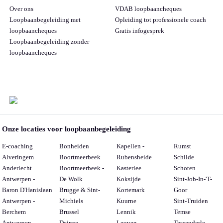
Over ons
VDAB loopbaancheques
Loopbaanbegeleiding met
Opleiding tot professionele coach
loopbaancheques
Gratis infogesprek
Loopbaanbegeleiding zonder
loopbaancheques
Onze locaties voor loopbaanbegeleiding
E-coaching
Bonheiden
Kapellen -
Rumst
Alveringem
Boortmeerbeek
Rubensheide
Schilde
Anderlecht
Boortmeerbeek -
Kasterlee
Schoten
Antwerpen -
De Wolk
Koksijde
Sint-Job-In-'T-
Baron D'Hanislaan
Brugge & Sint-
Kortemark
Goor
Antwerpen -
Michiels
Kuurne
Sint-Truiden
Berchem
Brussel
Lennik
Temse
Antwerpen -
Deinze
Leuven -
Tessenderlo