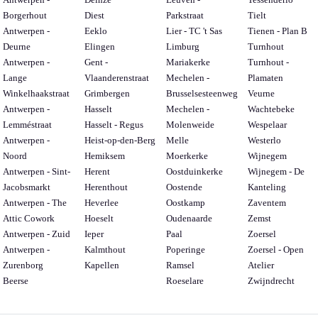
Borgerhout
Diest
Parkstraat
Tielt
Antwerpen -
Eeklo
Lier - TC 't Sas
Tienen - Plan B
Deurne
Elingen
Limburg
Turnhout
Antwerpen -
Gent -
Mariakerke
Turnhout -
Lange
Vlaanderenstraat
Mechelen -
Plamaten
Winkelhaakstraat
Grimbergen
Brusselsesteenweg
Veurne
Antwerpen -
Hasselt
Mechelen -
Wachtebeke
Lemméstraat
Hasselt - Regus
Molenweide
Wespelaar
Antwerpen -
Heist-op-den-Berg
Melle
Westerlo
Noord
Hemiksem
Moerkerke
Wijnegem
Antwerpen - Sint-
Herent
Oostduinkerke
Wijnegem - De
Jacobsmarkt
Herenthout
Oostende
Kanteling
Antwerpen - The
Heverlee
Oostkamp
Zaventem
Attic Cowork
Hoeselt
Oudenaarde
Zemst
Antwerpen - Zuid
Ieper
Paal
Zoersel
Antwerpen -
Kalmthout
Poperinge
Zoersel - Open
Zurenborg
Kapellen
Ramsel
Atelier
Beerse
Roeselare
Zwijndrecht