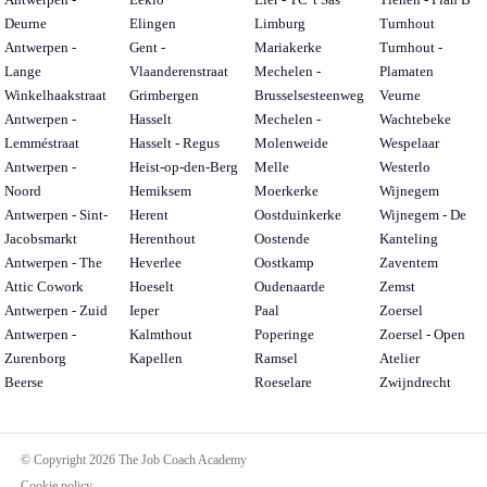
Deurne
Elingen
Limburg
Turnhout
Antwerpen -
Gent -
Mariakerke
Turnhout -
Lange
Vlaanderenstraat
Mechelen -
Plamaten
Winkelhaakstraat
Grimbergen
Brusselsesteenweg
Veurne
Antwerpen -
Hasselt
Mechelen -
Wachtebeke
Lemméstraat
Hasselt - Regus
Molenweide
Wespelaar
Antwerpen -
Heist-op-den-Berg
Melle
Westerlo
Noord
Hemiksem
Moerkerke
Wijnegem
Antwerpen - Sint-
Herent
Oostduinkerke
Wijnegem - De
Jacobsmarkt
Herenthout
Oostende
Kanteling
Antwerpen - The
Heverlee
Oostkamp
Zaventem
Attic Cowork
Hoeselt
Oudenaarde
Zemst
Antwerpen - Zuid
Ieper
Paal
Zoersel
Antwerpen -
Kalmthout
Poperinge
Zoersel - Open
Zurenborg
Kapellen
Ramsel
Atelier
Beerse
Roeselare
Zwijndrecht
© Copyright 2026 The Job Coach Academy
Cookie policy