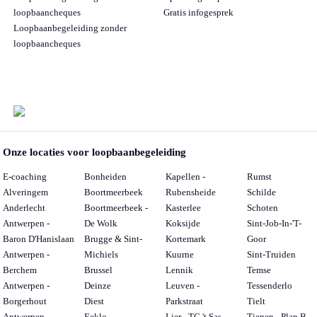
loopbaancheques
Gratis infogesprek
Loopbaanbegeleiding zonder
loopbaancheques
Onze locaties voor loopbaanbegeleiding
E-coaching
Bonheiden
Kapellen -
Rumst
Alveringem
Boortmeerbeek
Rubensheide
Schilde
Anderlecht
Boortmeerbeek -
Kasterlee
Schoten
Antwerpen -
De Wolk
Koksijde
Sint-Job-In-'T-
Baron D'Hanislaan
Brugge & Sint-
Kortemark
Goor
Antwerpen -
Michiels
Kuurne
Sint-Truiden
Berchem
Brussel
Lennik
Temse
Antwerpen -
Deinze
Leuven -
Tessenderlo
Borgerhout
Diest
Parkstraat
Tielt
Antwerpen -
Eeklo
Lier - TC 't Sas
Tienen - Plan B