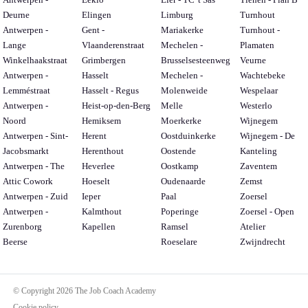
Deurne
Elingen
Limburg
Turnhout
Antwerpen -
Gent -
Mariakerke
Turnhout -
Lange
Vlaanderenstraat
Mechelen -
Plamaten
Winkelhaakstraat
Grimbergen
Brusselsesteenweg
Veurne
Antwerpen -
Hasselt
Mechelen -
Wachtebeke
Lemméstraat
Hasselt - Regus
Molenweide
Wespelaar
Antwerpen -
Heist-op-den-Berg
Melle
Westerlo
Noord
Hemiksem
Moerkerke
Wijnegem
Antwerpen - Sint-
Herent
Oostduinkerke
Wijnegem - De
Jacobsmarkt
Herenthout
Oostende
Kanteling
Antwerpen - The
Heverlee
Oostkamp
Zaventem
Attic Cowork
Hoeselt
Oudenaarde
Zemst
Antwerpen - Zuid
Ieper
Paal
Zoersel
Antwerpen -
Kalmthout
Poperinge
Zoersel - Open
Zurenborg
Kapellen
Ramsel
Atelier
Beerse
Roeselare
Zwijndrecht
© Copyright 2026 The Job Coach Academy
Cookie policy