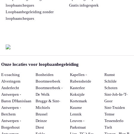
loopbaancheques
Gratis infogesprek
Loopbaanbegeleiding zonder
loopbaancheques
Onze locaties voor loopbaanbegeleiding
E-coaching
Bonheiden
Kapellen -
Rumst
Alveringem
Boortmeerbeek
Rubensheide
Schilde
Anderlecht
Boortmeerbeek -
Kasterlee
Schoten
Antwerpen -
De Wolk
Koksijde
Sint-Job-In-'T-
Baron D'Hanislaan
Brugge & Sint-
Kortemark
Goor
Antwerpen -
Michiels
Kuurne
Sint-Truiden
Berchem
Brussel
Lennik
Temse
Antwerpen -
Deinze
Leuven -
Tessenderlo
Borgerhout
Diest
Parkstraat
Tielt
Antwerpen -
Eeklo
Lier - TC 't Sas
Tienen - Plan B